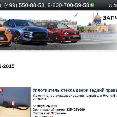
, (499)
550-88-53, 8-800-700-59-58
М
0-2015
Уплотнитель стекла двери задний пра
Уплотнитель стекла двери задний правый для Hyundai 
2010-2015
Артикул:
263656
835402Y000
Отличное