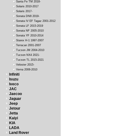
Santa Fe TM 2018-
Solaris 2010-2017
Solaris 2017-
Sonata DN8 2019-
Sonata IV EF Tagaz 2001-2012
Sonata LF 2015-2019
Sonata NF 2005-2010
Sonata YF 2010-2014
Starex H-1 1997-2007
Terracan 2001-2007
Tucson JM 2004-2010
Tucson NX4 2021-
Tucson TL 2015-2021
Veloster 2015-
Verna 2006-2010
Infiniti
Isuzu
Iveco
JAC
Jaecoo
Jaguar
Jeep
Jetour
Jetta
Kaiyi
KIA
LADA
Land Rover