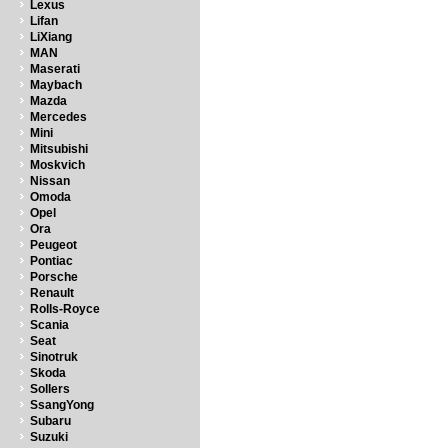
Lexus
Lifan
LiXiang
MAN
Maserati
Maybach
Mazda
Mercedes
Mini
Mitsubishi
Moskvich
Nissan
Omoda
Opel
Ora
Peugeot
Pontiac
Porsche
Renault
Rolls-Royce
Scania
Seat
Sinotruk
Skoda
Sollers
SsangYong
Subaru
Suzuki