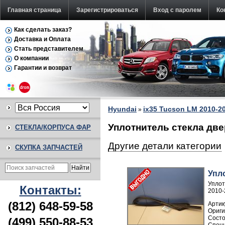
Главная страница
Зарегистрироваться
Вход с паролем
Ко
Как сделать заказ?
Доставка и Оплата
Стать представителем
О компании
Гарантии и возврат
Hyundai
ix35 Tucson LM 2010-2
»
Уплотнитель стекла две
СТЕКЛА/КОРПУСА ФАР
Другие детали категории
СКУПКА ЗАПЧАСТЕЙ
Упл
Уплот
Контакты:
2010-
(812) 648-59-58
Артик
(499) 550-88-53