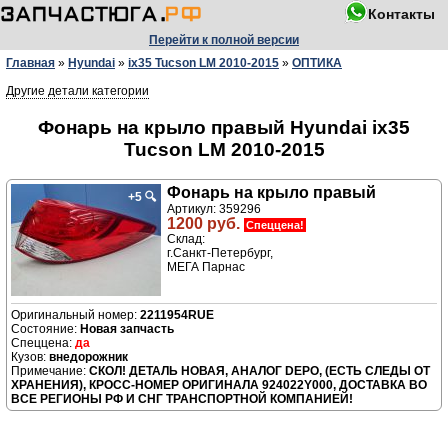
Контакты
Перейти к полной версии
Главная
»
Hyundai
»
ix35 Tucson LM 2010-2015
»
ОПТИКА
Другие детали категории
Фонарь на крыло правый Hyundai ix35
Tucson LM 2010-2015
Фонарь на крыло правый
+5
🔍
Артикул: 359296
1200 руб.
Спеццена!
Склад:
г.Санкт-Петербург,
МЕГА Парнас
2211954RUE
Новая запчасть
да
внедорожник
СКОЛ! ДЕТАЛЬ НОВАЯ, АНАЛОГ DEPO, (ЕСТЬ СЛЕДЫ ОТ
ХРАНЕНИЯ), КРОСС-НОМЕР ОРИГИНАЛА 924022Y000, ДОСТАВКА ВО
ВСЕ РЕГИОНЫ РФ И СНГ ТРАНСПОРТНОЙ КОМПАНИЕЙ!