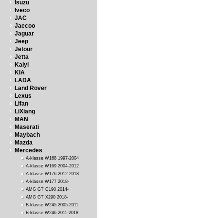
Isuzu
Iveco
JAC
Jaecoo
Jaguar
Jeep
Jetour
Jetta
Kaiyi
KIA
LADA
Land Rover
Lexus
Lifan
LiXiang
MAN
Maserati
Maybach
Mazda
Mercedes
A-klasse W168 1997-2004
A-klasse W169 2004-2012
A-klasse W176 2012-2018
A-klasse W177 2018-
AMG GT C190 2014-
AMG GT X290 2018-
B-klasse W245 2005-2011
B-klasse W246 2011-2018