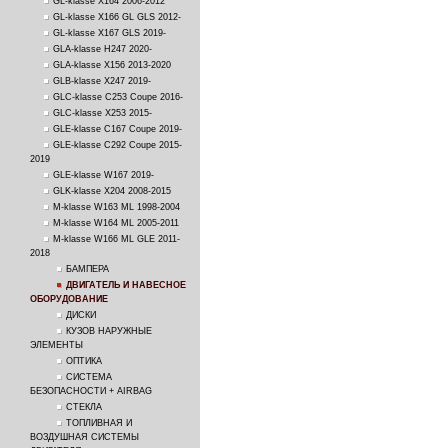
GL-klasse X164 2006-2012
GL-klasse X166 GL GLS 2012-
GL-klasse X167 GLS 2019-
GLA-klasse H247 2020-
GLA-klasse X156 2013-2020
GLB-klasse X247 2019-
GLC-klasse C253 Coupe 2016-
GLC-klasse X253 2015-
GLE-klasse C167 Coupe 2019-
GLE-klasse C292 Coupe 2015-
2019
GLE-klasse W167 2019-
GLK-klasse X204 2008-2015
M-klasse W163 ML 1998-2004
M-klasse W164 ML 2005-2011
M-klasse W166 ML GLE 2011-
2018
БАМПЕРА
ДВИГАТЕЛЬ И НАВЕСНОЕ
ОБОРУДОВАНИЕ
ДИСКИ
КУЗОВ НАРУЖНЫЕ
ЭЛЕМЕНТЫ
ОПТИКА
СИСТЕМА
БЕЗОПАСНОСТИ + AIRBAG
СТЕКЛА
ТОПЛИВНАЯ И
ВОЗДУШНАЯ СИСТЕМЫ