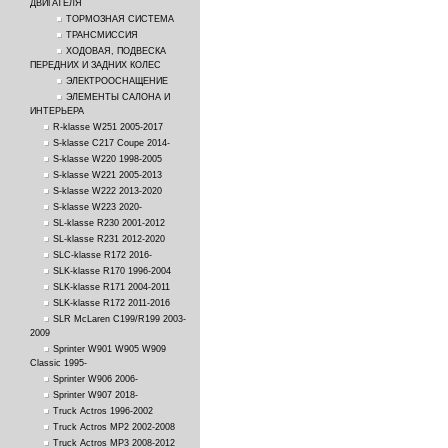
ДВИГАТЕЛЯ
ТОРМОЗНАЯ СИСТЕМА
ТРАНСМИССИЯ
ХОДОВАЯ, ПОДВЕСКА
ПЕРЕДНИХ И ЗАДНИХ КОЛЕС
ЭЛЕКТРООСНАЩЕНИЕ
ЭЛЕМЕНТЫ САЛОНА И
ИНТЕРЬЕРА
R-klasse W251 2005-2017
S-klasse C217 Coupe 2014-
S-klasse W220 1998-2005
S-klasse W221 2005-2013
S-klasse W222 2013-2020
S-klasse W223 2020-
SL-klasse R230 2001-2012
SL-klasse R231 2012-2020
SLC-klasse R172 2016-
SLK-klasse R170 1996-2004
SLK-klasse R171 2004-2011
SLK-klasse R172 2011-2016
SLR McLaren C199/R199 2003-
2009
Sprinter W901 W905 W909
Classic 1995-
Sprinter W906 2006-
Sprinter W907 2018-
Truck Actros 1996-2002
Truck Actros MP2 2002-2008
Truck Actros MP3 2008-2012