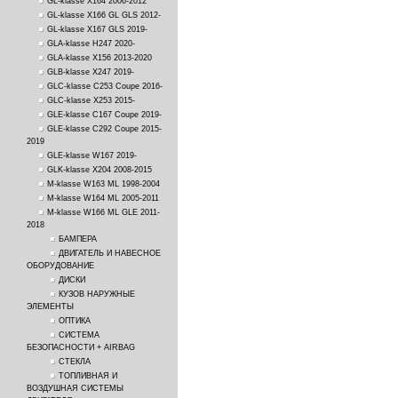
GL-klasse X164 2006-2012
GL-klasse X166 GL GLS 2012-
GL-klasse X167 GLS 2019-
GLA-klasse H247 2020-
GLA-klasse X156 2013-2020
GLB-klasse X247 2019-
GLC-klasse C253 Coupe 2016-
GLC-klasse X253 2015-
GLE-klasse C167 Coupe 2019-
GLE-klasse C292 Coupe 2015-
2019
GLE-klasse W167 2019-
GLK-klasse X204 2008-2015
M-klasse W163 ML 1998-2004
M-klasse W164 ML 2005-2011
M-klasse W166 ML GLE 2011-
2018
БАМПЕРА
ДВИГАТЕЛЬ И НАВЕСНОЕ
ОБОРУДОВАНИЕ
ДИСКИ
КУЗОВ НАРУЖНЫЕ
ЭЛЕМЕНТЫ
ОПТИКА
СИСТЕМА
БЕЗОПАСНОСТИ + AIRBAG
СТЕКЛА
ТОПЛИВНАЯ И
ВОЗДУШНАЯ СИСТЕМЫ