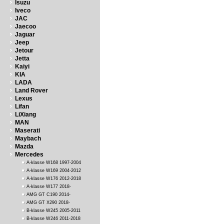
Isuzu
Iveco
JAC
Jaecoo
Jaguar
Jeep
Jetour
Jetta
Kaiyi
KIA
LADA
Land Rover
Lexus
Lifan
LiXiang
MAN
Maserati
Maybach
Mazda
Mercedes
A-klasse W168 1997-2004
A-klasse W169 2004-2012
A-klasse W176 2012-2018
A-klasse W177 2018-
AMG GT C190 2014-
AMG GT X290 2018-
B-klasse W245 2005-2011
B-klasse W246 2011-2018