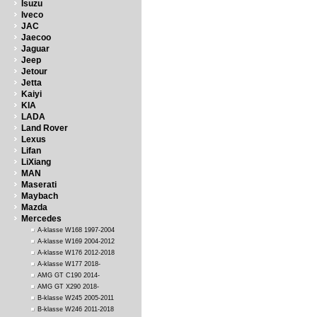
Isuzu
Iveco
JAC
Jaecoo
Jaguar
Jeep
Jetour
Jetta
Kaiyi
KIA
LADA
Land Rover
Lexus
Lifan
LiXiang
MAN
Maserati
Maybach
Mazda
Mercedes
A-klasse W168 1997-2004
A-klasse W169 2004-2012
A-klasse W176 2012-2018
A-klasse W177 2018-
AMG GT C190 2014-
AMG GT X290 2018-
B-klasse W245 2005-2011
B-klasse W246 2011-2018