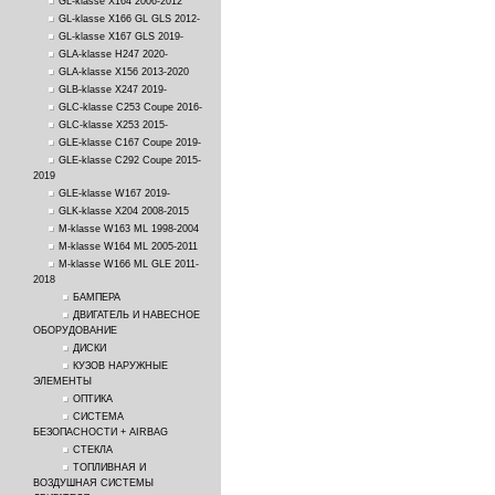
GL-klasse X164 2006-2012
GL-klasse X166 GL GLS 2012-
GL-klasse X167 GLS 2019-
GLA-klasse H247 2020-
GLA-klasse X156 2013-2020
GLB-klasse X247 2019-
GLC-klasse C253 Coupe 2016-
GLC-klasse X253 2015-
GLE-klasse C167 Coupe 2019-
GLE-klasse C292 Coupe 2015-
2019
GLE-klasse W167 2019-
GLK-klasse X204 2008-2015
M-klasse W163 ML 1998-2004
M-klasse W164 ML 2005-2011
M-klasse W166 ML GLE 2011-
2018
БАМПЕРА
ДВИГАТЕЛЬ И НАВЕСНОЕ
ОБОРУДОВАНИЕ
ДИСКИ
КУЗОВ НАРУЖНЫЕ
ЭЛЕМЕНТЫ
ОПТИКА
СИСТЕМА
БЕЗОПАСНОСТИ + AIRBAG
СТЕКЛА
ТОПЛИВНАЯ И
ВОЗДУШНАЯ СИСТЕМЫ