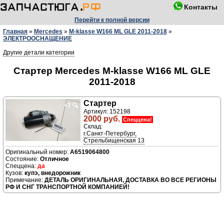
Контакты
Перейти к полной версии
Главная
»
Mercedes
»
M-klasse W166 ML GLE 2011-2018
»
ЭЛЕКТРООСНАЩЕНИЕ
Другие детали категории
Стартер Mercedes M-klasse W166 ML GLE
2011-2018
Стартер
+7
🔍
Артикул: 152198
2000 руб.
Спеццена!
Склад:
г.Санкт-Петербург,
Стрельбищенская 13
A6519064800
Отличное
да
купэ, внедорожник
ДЕТАЛЬ ОРИГИНАЛЬНАЯ, ДОСТАВКА ВО ВСЕ РЕГИОНЫ
РФ И СНГ ТРАНСПОРТНОЙ КОМПАНИЕЙ!