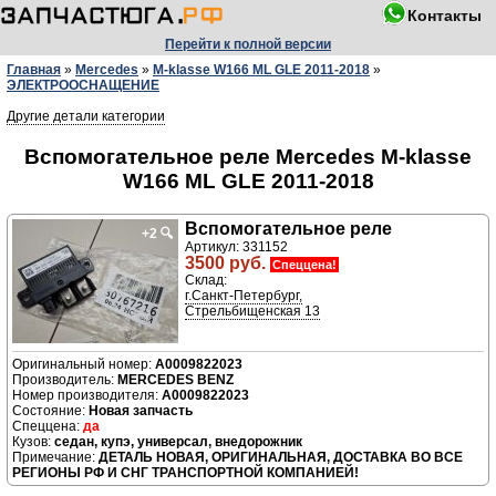
Контакты
Перейти к полной версии
Главная
»
Mercedes
»
M-klasse W166 ML GLE 2011-2018
»
ЭЛЕКТРООСНАЩЕНИЕ
Другие детали категории
Вспомогательное реле Mercedes M-klasse
W166 ML GLE 2011-2018
Вспомогательное реле
+2
🔍
Артикул: 331152
3500 руб.
Спеццена!
Склад:
г.Санкт-Петербург,
Стрельбищенская 13
A0009822023
Производитель:
MERCEDES BENZ
Номер производителя:
A0009822023
Новая запчасть
да
седан, купэ, универсал, внедорожник
ДЕТАЛЬ НОВАЯ, ОРИГИНАЛЬНАЯ, ДОСТАВКА ВО ВСЕ
РЕГИОНЫ РФ И СНГ ТРАНСПОРТНОЙ КОМПАНИЕЙ!