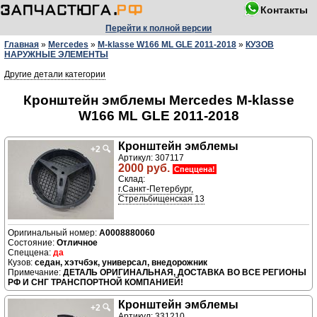
Контакты
Перейти к полной версии
Главная
»
Mercedes
»
M-klasse W166 ML GLE 2011-2018
»
КУЗОВ
НАРУЖНЫЕ ЭЛЕМЕНТЫ
Другие детали категории
Кронштейн эмблемы Mercedes M-klasse
W166 ML GLE 2011-2018
Кронштейн эмблемы
+2
🔍
Артикул: 307117
2000 руб.
Спеццена!
Склад:
г.Санкт-Петербург,
Стрельбищенская 13
A0008880060
Отличное
да
седан, хэтчбэк, универсал, внедорожник
ДЕТАЛЬ ОРИГИНАЛЬНАЯ, ДОСТАВКА ВО ВСЕ РЕГИОНЫ
РФ И СНГ ТРАНСПОРТНОЙ КОМПАНИЕЙ!
Кронштейн эмблемы
+2
🔍
Артикул: 331210