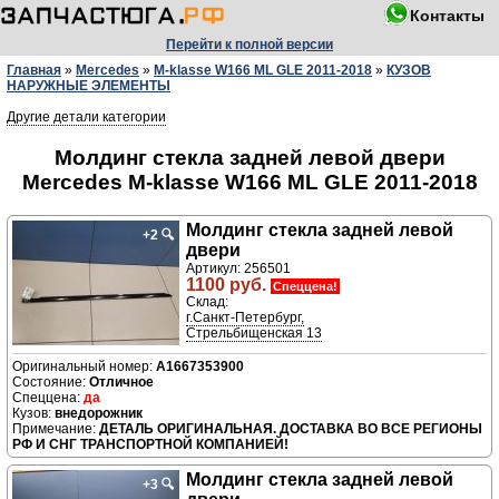
Контакты
Перейти к полной версии
Главная
»
Mercedes
»
M-klasse W166 ML GLE 2011-2018
»
КУЗОВ
НАРУЖНЫЕ ЭЛЕМЕНТЫ
Другие детали категории
Молдинг стекла задней левой двери
Mercedes M-klasse W166 ML GLE 2011-2018
Молдинг стекла задней левой
+2
🔍
двери
Артикул: 256501
1100 руб.
Спеццена!
Склад:
г.Санкт-Петербург,
Стрельбищенская 13
A1667353900
Отличное
да
внедорожник
ДЕТАЛЬ ОРИГИНАЛЬНАЯ. ДОСТАВКА ВО ВСЕ РЕГИОНЫ
РФ И СНГ ТРАНСПОРТНОЙ КОМПАНИЕЙ!
Молдинг стекла задней левой
+3
🔍