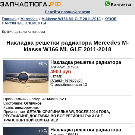
Контакты
Перейти к полной версии
Главная
»
Mercedes
»
M-klasse W166 ML GLE 2011-2018
»
КУЗОВ
НАРУЖНЫЕ ЭЛЕМЕНТЫ
Другие детали категории
Накладка решетки радиатора Mercedes M-
klasse W166 ML GLE 2011-2018
Накладка решетки радиатора
+3
🔍
Артикул: 197964
4900 руб.
Склад:
г.Санкт-Петербург,
Стрельбищенская 13
A1668850523
Отличное
внедорожник
ДЕТАЛЬ ОРИГИНАЛЬНАЯ, ПОСЛЕ 2014 ГОДА,
РЕСТАЙЛИНГ, ДОСТАВКА ВО ВСЕ РЕГИОНЫ РФ И СНГ
ТРАНСПОРТНОЙ КОМПАНИЕЙ!
Накладка решетки радиатора
+3
🔍
Артикул: 196913