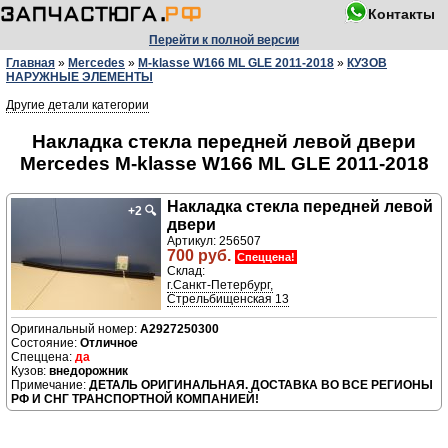
Контакты
Перейти к полной версии
Главная
»
Mercedes
»
M-klasse W166 ML GLE 2011-2018
»
КУЗОВ
НАРУЖНЫЕ ЭЛЕМЕНТЫ
Другие детали категории
Накладка стекла передней левой двери
Mercedes M-klasse W166 ML GLE 2011-2018
Накладка стекла передней левой
+2
🔍
двери
Артикул: 256507
700 руб.
Спеццена!
Склад:
г.Санкт-Петербург,
Стрельбищенская 13
A2927250300
Отличное
да
внедорожник
ДЕТАЛЬ ОРИГИНАЛЬНАЯ. ДОСТАВКА ВО ВСЕ РЕГИОНЫ
РФ И СНГ ТРАНСПОРТНОЙ КОМПАНИЕЙ!