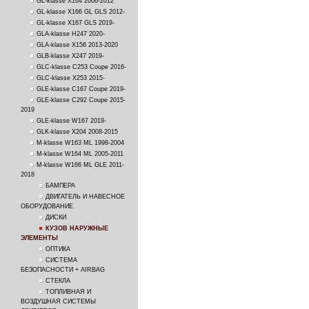
GL-klasse X164 2006-2012
GL-klasse X166 GL GLS 2012-
GL-klasse X167 GLS 2019-
GLA-klasse H247 2020-
GLA-klasse X156 2013-2020
GLB-klasse X247 2019-
GLC-klasse C253 Coupe 2016-
GLC-klasse X253 2015-
GLE-klasse C167 Coupe 2019-
GLE-klasse C292 Coupe 2015-
2019
GLE-klasse W167 2019-
GLK-klasse X204 2008-2015
M-klasse W163 ML 1998-2004
M-klasse W164 ML 2005-2011
M-klasse W166 ML GLE 2011-
2018
БАМПЕРА
ДВИГАТЕЛЬ И НАВЕСНОЕ
ОБОРУДОВАНИЕ
ДИСКИ
КУЗОВ НАРУЖНЫЕ
ЭЛЕМЕНТЫ
ОПТИКА
СИСТЕМА
БЕЗОПАСНОСТИ + AIRBAG
СТЕКЛА
ТОПЛИВНАЯ И
ВОЗДУШНАЯ СИСТЕМЫ