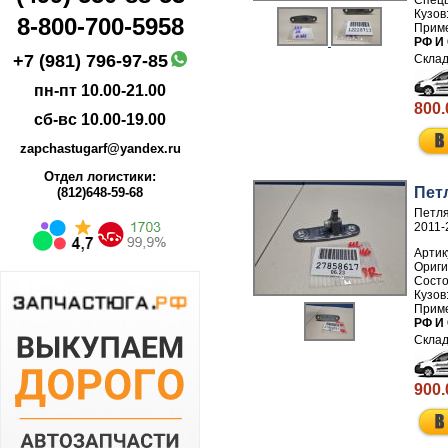
8-800-700-5958
РФ И
+7 (981) 796-97-85
пн-пт 10.00-21.00
800.
сб-вс 10.00-19.00
zapchastugarf@yandex.ru
Отдел логистики:
Пет
(812)648-59-68
Петля
2011-
Артик
РФ И
900.