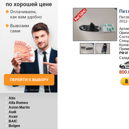
Пет
Петля
2012-
Артик
РФ И
800.
Aito
Alfa Romeo
Aston Martin
Audi
Avatr
BAIC
Belgee