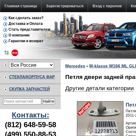
Главная страница
Зарегистрироваться
Вход с паролем
Ко
Как сделать заказ?
Доставка и Оплата
Стать представителем
О компании
Гарантии и возврат
Mercedes
M-klasse W166 ML GL
»
Петля двери задней пра
СТЕКЛА/КОРПУСА ФАР
Другие детали категории
СКУПКА ЗАПЧАСТЕЙ
Пет
Петля
Контакты:
2011-
(812) 648-59-58
Артик
(499) 550-88-53