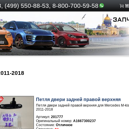
, (499)
550-88-53, 8-800-700-59-58
М
2011-2018
Петля двери задней правой верхняя
Петля двери задней правой верхняя для Mercedes M-k
2011-2018
Артикул:
201777
A1667300237
Отличное