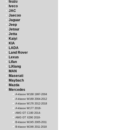
Isuzu
Iveco
JAC
Jaecoo
Jaguar
Jeep
Jetour
Jetta
Kaiyi
KIA
LADA
Land Rover
Lexus
Lifan
LiXiang
MAN
Maserati
Maybach
Mazda
Mercedes
A-klasse W168 1997-2004
A-klasse W169 2004-2012
A-klasse W176 2012-2018
A-klasse W177 2018-
AMG GT C190 2014-
AMG GT X290 2018-
B-klasse W245 2005-2011
B-klasse W246 2011-2018