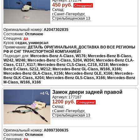
Артикул: 172274
450 руб.
Спеццена!
Склад:
г.Санкт-Петербург,
Стрельбищенская 13
A2047302835
Отличное
да
седан, универсал
ДЕТАЛЬ ОРИГИНАЛЬНАЯ, ДОСТАВКА ВО ВСЕ РЕГИОНЫ
РФ И СНГ ТРАНСПОРТНОЙ КОМПАНИЕЙ!
Подходит для:
Mercedes-Benz A-Class, W176; Mercedes-Benz B-Class,
W242, W246; Mercedes-Benz C-Class, S204, W204; Mercedes-Benz CLA-
Class, C117, X117; Mercedes-Benz CLS-Class, C218, X218; Mercedes-
Benz E-Class, S212, W212; Mercedes-Benz GL-Class, W166, X166;
Mercedes-Benz GLA-Class, X156; Mercedes-Benz GLE, X166; Mercedes-
Benz GLK-Class, X204; Mercedes-Benz GLS-Class, X166; Mercedes-Benz
M-Class, W166, X166
Замок двери задней правой
+4
🔍
Артикул: 177187
1200 руб.
Спеццена!
Склад:
г.Санкт-Петербург,
Стрельбищенская 13
A0997300635
Отличное
да