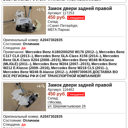
Замок двери задней правой
+3
🔍
Артикул: 117253
450 руб.
Спеццена!
Склад:
г.Санкт-Петербург,
МЕГА Парнас
A2047302835
Отличное
да
Mercedes Benz A180/200/250 W176 (2012--), Mercedes Benz
C117 CLA (2013--), Mercedes Benz GLA-Class X156 (2014--), Mercedes
Benz GLK-Class X204 (2008--2015), Mercedes Benz W166 M-Klasse
(ML/GLE) (2011--), Mercedes Benz W204 (2007--2015), Mercedes Benz
W212 E-Klasse (2009--2016), Mercedes Benz W218 CLS (2011--),
Mercedes Benz W246 B-klasse (2012--), A0997300635 ДОСТАВКА ВО
ВСЕ РЕГИОНЫ РФ И СНГ ТРАНСПОРТНОЙ КОМПАНИЕЙ!
Замок двери задней правой
+4
🔍
Артикул: 116462
450 руб.
Спеццена!
Склад:
г.Москва,
ул. Шереметьевская 26
A2047302835
Отличное
да