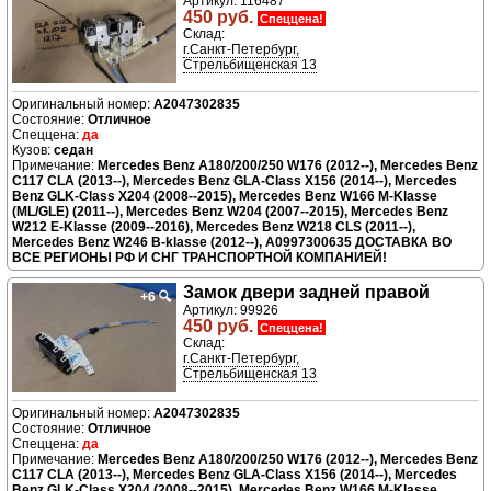
Артикул: 116487
450 руб.
Спеццена!
Склад:
г.Санкт-Петербург,
Стрельбищенская 13
A2047302835
Отличное
да
седан
Mercedes Benz A180/200/250 W176 (2012--), Mercedes Benz
C117 CLA (2013--), Mercedes Benz GLA-Class X156 (2014--), Mercedes
Benz GLK-Class X204 (2008--2015), Mercedes Benz W166 M-Klasse
(ML/GLE) (2011--), Mercedes Benz W204 (2007--2015), Mercedes Benz
W212 E-Klasse (2009--2016), Mercedes Benz W218 CLS (2011--),
Mercedes Benz W246 B-klasse (2012--), A0997300635 ДОСТАВКА ВО
ВСЕ РЕГИОНЫ РФ И СНГ ТРАНСПОРТНОЙ КОМПАНИЕЙ!
Замок двери задней правой
+6
🔍
Артикул: 99926
450 руб.
Спеццена!
Склад:
г.Санкт-Петербург,
Стрельбищенская 13
A2047302835
Отличное
да
Mercedes Benz A180/200/250 W176 (2012--), Mercedes Benz
C117 CLA (2013--), Mercedes Benz GLA-Class X156 (2014--), Mercedes
Benz GLK-Class X204 (2008--2015), Mercedes Benz W166 M-Klasse