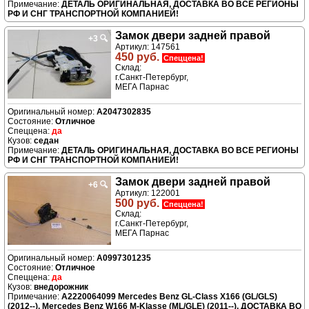
ДЕТАЛЬ ОРИГИНАЛЬНАЯ, ДОСТАВКА ВО ВСЕ РЕГИОНЫ
РФ И СНГ ТРАНСПОРТНОЙ КОМПАНИЕЙ!
Замок двери задней правой
+3
🔍
Артикул: 147561
450 руб.
Спеццена!
Склад:
г.Санкт-Петербург,
МЕГА Парнас
A2047302835
Отличное
да
седан
ДЕТАЛЬ ОРИГИНАЛЬНАЯ, ДОСТАВКА ВО ВСЕ РЕГИОНЫ
РФ И СНГ ТРАНСПОРТНОЙ КОМПАНИЕЙ!
Замок двери задней правой
+6
🔍
Артикул: 122001
500 руб.
Спеццена!
Склад:
г.Санкт-Петербург,
МЕГА Парнас
A0997301235
Отличное
да
внедорожник
A2220064099 Mercedes Benz GL-Class X166 (GL/GLS)
(2012--), Mercedes Benz W166 M-Klasse (ML/GLE) (2011--), ДОСТАВКА ВО