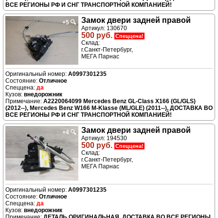
ВСЕ РЕГИОНЫ РФ И СНГ ТРАНСПОРТНОЙ КОМПАНИЕЙ!
Замок двери задней правой
+5
🔍
Артикул: 130670
500 руб.
Спеццена!
Склад:
г.Санкт-Петербург,
МЕГА Парнас
A0997301235
Отличное
да
внедорожник
A2220064099 Mercedes Benz GL-Class X166 (GL/GLS)
(2012--), Mercedes Benz W166 M-Klasse (ML/GLE) (2011--), ДОСТАВКА ВО
ВСЕ РЕГИОНЫ РФ И СНГ ТРАНСПОРТНОЙ КОМПАНИЕЙ!
Замок двери задней правой
+4
🔍
Артикул: 194530
500 руб.
Спеццена!
Склад:
г.Санкт-Петербург,
МЕГА Парнас
A0997301235
Отличное
да
внедорожник
ДЕТАЛЬ ОРИГИНАЛЬНАЯ, ДОСТАВКА ВО ВСЕ РЕГИОНЫ