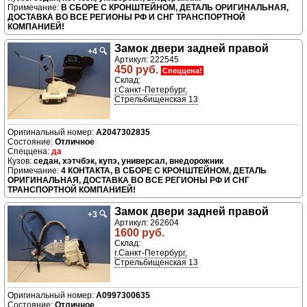
В СБОРЕ С КРОНШТЕЙНОМ, ДЕТАЛЬ ОРИГИНАЛЬНАЯ,
ДОСТАВКА ВО ВСЕ РЕГИОНЫ РФ И СНГ ТРАНСПОРТНОЙ
КОМПАНИЕЙ!
Замок двери задней правой
+4
🔍
Артикул: 222545
450 руб.
Спеццена!
Склад:
г.Санкт-Петербург,
Стрельбищенская 13
A2047302835
Отличное
да
седан, хэтчбэк, купэ, универсал, внедорожник
4 КОНТАКТА, В СБОРЕ С КРОНШТЕЙНОМ, ДЕТАЛЬ
ОРИГИНАЛЬНАЯ, ДОСТАВКА ВО ВСЕ РЕГИОНЫ РФ И СНГ
ТРАНСПОРТНОЙ КОМПАНИЕЙ!
Замок двери задней правой
+3
🔍
Артикул: 262604
1600 руб.
Склад:
г.Санкт-Петербург,
Стрельбищенская 13
A0997300635
Отличное