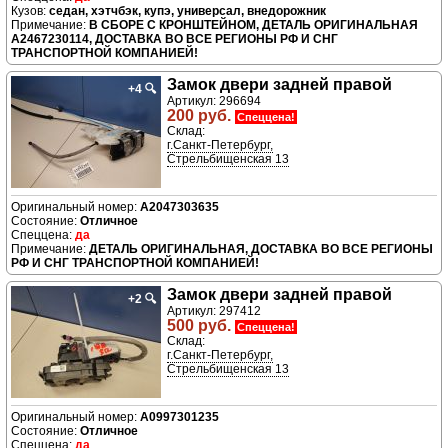
седан, хэтчбэк, купэ, универсал, внедорожник
В СБОРЕ С КРОНШТЕЙНОМ, ДЕТАЛЬ ОРИГИНАЛЬНАЯ
A2467230114, ДОСТАВКА ВО ВСЕ РЕГИОНЫ РФ И СНГ
ТРАНСПОРТНОЙ КОМПАНИЕЙ!
Замок двери задней правой
+4
🔍
Артикул: 296694
200 руб.
Спеццена!
Склад:
г.Санкт-Петербург,
Стрельбищенская 13
A2047303635
Отличное
да
ДЕТАЛЬ ОРИГИНАЛЬНАЯ, ДОСТАВКА ВО ВСЕ РЕГИОНЫ
РФ И СНГ ТРАНСПОРТНОЙ КОМПАНИЕЙ!
Замок двери задней правой
+2
🔍
Артикул: 297412
500 руб.
Спеццена!
Склад:
г.Санкт-Петербург,
Стрельбищенская 13
A0997301235
Отличное
да