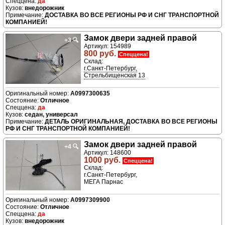
да
внедорожник
ДОСТАВКА ВО ВСЕ РЕГИОНЫ РФ И СНГ ТРАНСПОРТНОЙ
КОМПАНИЕЙ!
Замок двери задней правой
+3
🔍
Артикул: 154989
800 руб.
Спеццена!
Склад:
г.Санкт-Петербург,
Стрельбищенская 13
A0997300635
Отличное
да
седан, универсал
ДЕТАЛЬ ОРИГИНАЛЬНАЯ, ДОСТАВКА ВО ВСЕ РЕГИОНЫ
РФ И СНГ ТРАНСПОРТНОЙ КОМПАНИЕЙ!
Замок двери задней правой
+4
🔍
Артикул: 148600
1000 руб.
Спеццена!
Склад:
г.Санкт-Петербург,
МЕГА Парнас
A0997309900
Отличное
да
внедорожник