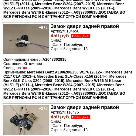
(ML/GLE) (2011--), Mercedes Benz W204 (2007--2015), Mercedes Benz
W212 E-Klasse (2009--2016), Mercedes Benz W218 CLS (2011--),
Mercedes Benz W246 B-klasse (2012--), A0997300635 ДОСТАВКА ВО
ВСЕ РЕГИОНЫ РФ И СНГ ТРАНСПОРТНОЙ КОМПАНИЕЙ!
Замок двери задней правой
+6
🔍
Артикул: 104656
450 руб.
Спеццена!
Склад:
г.Санкт-Петербург,
Стрельбищенская 13
A2047302835
Отличное
да
Mercedes Benz A180/200/250 W176 (2012--), Mercedes Benz
C117 CLA (2013--), Mercedes Benz GLA-Class X156 (2014--), Mercedes
Benz GLK-Class X204 (2008--2015), Mercedes Benz W166 M-Klasse
(ML/GLE) (2011--), Mercedes Benz W204 (2007--2015), Mercedes Benz
W212 E-Klasse (2009--2016), Mercedes Benz W218 CLS (2011--),
Mercedes Benz W246 B-klasse (2012--), A0997300635 ДОСТАВКА ВО
ВСЕ РЕГИОНЫ РФ И СНГ ТРАНСПОРТНОЙ КОМПАНИЕЙ!
Замок двери задней правой
+3
🔍
Артикул: 116475
450 руб.
Спеццена!
Склад:
г.Санкт-Петербург,
Стрельбищенская 13