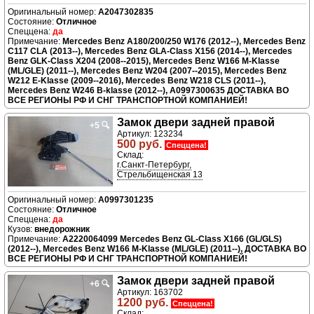
A2047302835
Отличное
да
Mercedes Benz A180/200/250 W176 (2012--), Mercedes Benz
C117 CLA (2013--), Mercedes Benz GLA-Class X156 (2014--), Mercedes
Benz GLK-Class X204 (2008--2015), Mercedes Benz W166 M-Klasse
(ML/GLE) (2011--), Mercedes Benz W204 (2007--2015), Mercedes Benz
W212 E-Klasse (2009--2016), Mercedes Benz W218 CLS (2011--),
Mercedes Benz W246 B-klasse (2012--), A0997300635 ДОСТАВКА ВО
ВСЕ РЕГИОНЫ РФ И СНГ ТРАНСПОРТНОЙ КОМПАНИЕЙ!
Замок двери задней правой
+5
🔍
Артикул: 123234
500 руб.
Спеццена!
Склад:
г.Санкт-Петербург,
Стрельбищенская 13
A0997301235
Отличное
да
внедорожник
A2220064099 Mercedes Benz GL-Class X166 (GL/GLS)
(2012--), Mercedes Benz W166 M-Klasse (ML/GLE) (2011--), ДОСТАВКА ВО
ВСЕ РЕГИОНЫ РФ И СНГ ТРАНСПОРТНОЙ КОМПАНИЕЙ!
Замок двери задней правой
+6
🔍
Артикул: 163702
1200 руб.
Спеццена!
Склад: