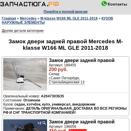
Контакты
Перейти к полной версии
Главная
»
Mercedes
»
M-klasse W166 ML GLE 2011-2018
»
КУЗОВ
НАРУЖНЫЕ ЭЛЕМЕНТЫ
Другие детали категории
Замок двери задней правой Mercedes M-
klasse W166 ML GLE 2011-2018
Замок двери задней правой
+4
🔍
Артикул: 189455
200 руб.
Склад:
г.Санкт-Петербург,
Стрельбищенская 13
A2047303635
Отличное
седан, хэтчбэк, купэ, универсал, внедорожник
ДЕТАЛЬ ОРИГИНАЛЬНАЯ, ДОСТАВКА ВО ВСЕ РЕГИОНЫ
РФ И СНГ ТРАНСПОРТНОЙ КОМПАНИЕЙ!
Замок двери задней правой
+2
🔍
Артикул: 196056
450 руб.