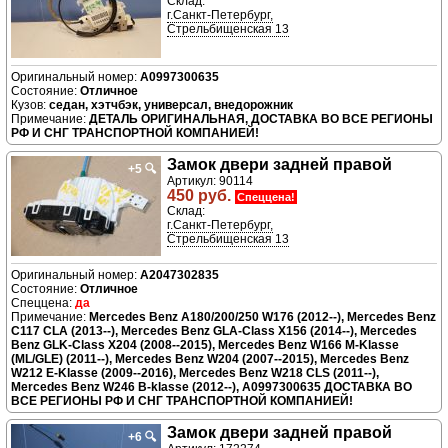
Склад:
г.Санкт-Петербург,
Стрельбищенская 13
A0997300635
Отличное
седан, хэтчбэк, универсал, внедорожник
ДЕТАЛЬ ОРИГИНАЛЬНАЯ, ДОСТАВКА ВО ВСЕ РЕГИОНЫ
РФ И СНГ ТРАНСПОРТНОЙ КОМПАНИЕЙ!
Замок двери задней правой
+5
🔍
Артикул: 90114
450 руб.
Спеццена!
Склад:
г.Санкт-Петербург,
Стрельбищенская 13
A2047302835
Отличное
да
Mercedes Benz A180/200/250 W176 (2012--), Mercedes Benz
C117 CLA (2013--), Mercedes Benz GLA-Class X156 (2014--), Mercedes
Benz GLK-Class X204 (2008--2015), Mercedes Benz W166 M-Klasse
(ML/GLE) (2011--), Mercedes Benz W204 (2007--2015), Mercedes Benz
W212 E-Klasse (2009--2016), Mercedes Benz W218 CLS (2011--),
Mercedes Benz W246 B-klasse (2012--), A0997300635 ДОСТАВКА ВО
ВСЕ РЕГИОНЫ РФ И СНГ ТРАНСПОРТНОЙ КОМПАНИЕЙ!
Замок двери задней правой
+6
🔍