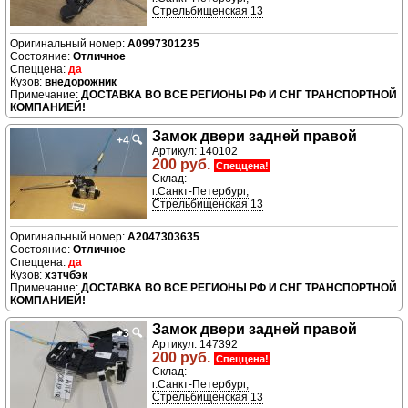
Стрельбищенская 13
A0997301235
Отличное
да
внедорожник
ДОСТАВКА ВО ВСЕ РЕГИОНЫ РФ И СНГ ТРАНСПОРТНОЙ
КОМПАНИЕЙ!
Замок двери задней правой
+4
🔍
Артикул: 140102
200 руб.
Спеццена!
Склад:
г.Санкт-Петербург,
Стрельбищенская 13
A2047303635
Отличное
да
хэтчбэк
ДОСТАВКА ВО ВСЕ РЕГИОНЫ РФ И СНГ ТРАНСПОРТНОЙ
КОМПАНИЕЙ!
Замок двери задней правой
+3
🔍
Артикул: 147392
200 руб.
Спеццена!
Склад:
г.Санкт-Петербург,
Стрельбищенская 13