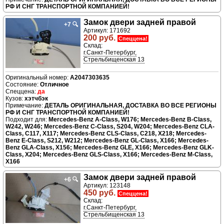
РФ И СНГ ТРАНСПОРТНОЙ КОМПАНИЕЙ!
Замок двери задней правой
+7
🔍
Артикул: 171692
200 руб.
Спеццена!
Склад:
г.Санкт-Петербург,
Стрельбищенская 13
A2047303635
Отличное
да
хэтчбэк
ДЕТАЛЬ ОРИГИНАЛЬНАЯ, ДОСТАВКА ВО ВСЕ РЕГИОНЫ
РФ И СНГ ТРАНСПОРТНОЙ КОМПАНИЕЙ!
Подходит для:
Mercedes-Benz A-Class, W176; Mercedes-Benz B-Class,
W242, W246; Mercedes-Benz C-Class, S204, W204; Mercedes-Benz CLA-
Class, C117, X117; Mercedes-Benz CLS-Class, C218, X218; Mercedes-
Benz E-Class, S212, W212; Mercedes-Benz GL-Class, X166; Mercedes-
Benz GLA-Class, X156; Mercedes-Benz GLE, X166; Mercedes-Benz GLK-
Class, X204; Mercedes-Benz GLS-Class, X166; Mercedes-Benz M-Class,
X166
Замок двери задней правой
+6
🔍
Артикул: 123148
450 руб.
Спеццена!
Склад:
г.Санкт-Петербург,
Стрельбищенская 13