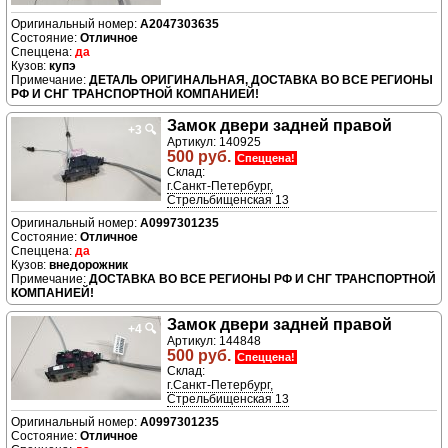
A2047303635
Отличное
да
купэ
ДЕТАЛЬ ОРИГИНАЛЬНАЯ, ДОСТАВКА ВО ВСЕ РЕГИОНЫ
РФ И СНГ ТРАНСПОРТНОЙ КОМПАНИЕЙ!
Замок двери задней правой
+3
🔍
Артикул: 140925
500 руб.
Спеццена!
Склад:
г.Санкт-Петербург,
Стрельбищенская 13
A0997301235
Отличное
да
внедорожник
ДОСТАВКА ВО ВСЕ РЕГИОНЫ РФ И СНГ ТРАНСПОРТНОЙ
КОМПАНИЕЙ!
Замок двери задней правой
+4
🔍
Артикул: 144848
500 руб.
Спеццена!
Склад:
г.Санкт-Петербург,
Стрельбищенская 13
A0997301235
Отличное