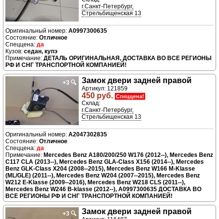
г.Санкт-Петербург,
Стрельбищенская 13
A0997300635
Отличное
да
седан, купэ
ДЕТАЛЬ ОРИГИНАЛЬНАЯ, ДОСТАВКА ВО ВСЕ РЕГИОНЫ
РФ И СНГ ТРАНСПОРТНОЙ КОМПАНИЕЙ!
Замок двери задней правой
+3
🔍
Артикул: 121859
450 руб.
Спеццена!
Склад:
г.Санкт-Петербург,
Стрельбищенская 13
A2047302835
Отличное
да
Mercedes Benz A180/200/250 W176 (2012--), Mercedes Benz
C117 CLA (2013--), Mercedes Benz GLA-Class X156 (2014--), Mercedes
Benz GLK-Class X204 (2008--2015), Mercedes Benz W166 M-Klasse
(ML/GLE) (2011--), Mercedes Benz W204 (2007--2015), Mercedes Benz
W212 E-Klasse (2009--2016), Mercedes Benz W218 CLS (2011--),
Mercedes Benz W246 B-klasse (2012--), A0997300635 ДОСТАВКА ВО
ВСЕ РЕГИОНЫ РФ И СНГ ТРАНСПОРТНОЙ КОМПАНИЕЙ!
Замок двери задней правой
+3
🔍