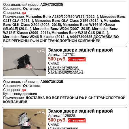
A2047302835
Отличное
да
Mercedes Benz A180/200/250 W176 (2012--), Mercedes Benz
C117 CLA (2013--), Mercedes Benz GLA-Class X156 (2014--), Mercedes
Benz GLK-Class X204 (2008--2015), Mercedes Benz W166 M-Klasse
(ML/GLE) (2011--), Mercedes Benz W204 (2007--2015), Mercedes Benz
W212 E-Klasse (2009--2016), Mercedes Benz W218 CLS (2011--),
Mercedes Benz W246 B-klasse (2012--), A0997300635 ДОСТАВКА ВО
ВСЕ РЕГИОНЫ РФ И СНГ ТРАНСПОРТНОЙ КОМПАНИЕЙ!
Замок двери задней правой
+3
🔍
Артикул: 137701
500 руб.
Спеццена!
Склад:
г.Санкт-Петербург,
Стрельбищенская 13
A0997301235
Отличное
да
внедорожник
ДОСТАВКА ВО ВСЕ РЕГИОНЫ РФ И СНГ ТРАНСПОРТНОЙ
КОМПАНИЕЙ!
Замок двери задней правой
+4
🔍
Артикул: 129828
500 руб.
Спеццена!
Склад:
г.Санкт-Петербург,