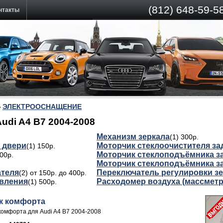
(812)
648-59-58
нтакты
ЭЛЕКТРООСНАЩЕНИЕ
»
i A4 B7 2004-2008
Механизм зеркала
(1) 300р.
 двери
Моторчик стеклоочистителя за
(1) 150р.
Моторчик стеклоподъёмника з
500р.
Моторчик стеклоподъёмника з
ателя
Переключатель регулировки з
(2) от 150р. до 400р.
рвления
Расходомер воздуха (массметр
(1) 500р.
к комфорта
комфорта для Audi A4 B7 2004-2008