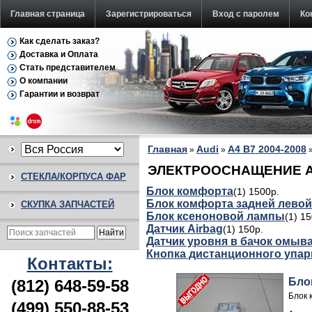
Главная страница
Зарегистрироваться
Вход с паролем
Ко
Как сделать заказ?
Доставка и Оплата
Стать представителем
О компании
Гарантии и возврат
Главная
Audi
A4 B7 2004-2008
»
»
ЭЛЕКТРООСНАЩЕНИЕ Aud
СТЕКЛА/КОРПУСА ФАР
Блок комфорта
(1) 1500р.
Блок комфорта задней левой
СКУПКА ЗАПЧАСТЕЙ
Блок ксеноновой лампы
(1) 1
Датчик Airbag
(1) 150р.
Датчик уровня в бачок омыв
Кнопка дистанционного упа
Контакты:
Бло
(812) 648-59-58
Блок 
(499) 550-88-53