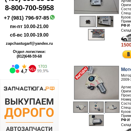
Артик
8-800-700-5958
+7 (981) 796-97-85
РФ И
пн-пт 10.00-21.00
сб-вс 10.00-19.00
zapchastugarf@yandex.ru
1500
Отдел логистики:
(812)648-59-68
Мот
Мотор
2009-
Артик
Прои
Номе
РФ И