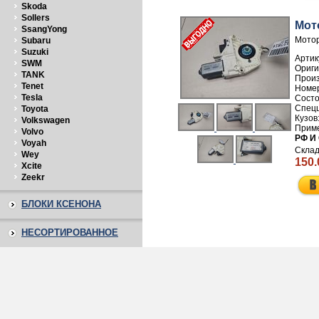
Skoda
Sollers
Мот
SsangYong
Мотор
Subaru
Suzuki
Артик
SWM
TANK
Прои
Tenet
Номе
Tesla
Toyota
Volkswagen
Volvo
РФ И
Voyah
Wey
150.
Xcite
Zeekr
БЛОКИ КСЕНОНА
НЕСОРТИРОВАННОЕ