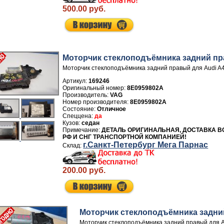
500.00 руб.
Моторчик стеклоподъёмника задний п
Моторчик стеклоподъёмника задний правый для Audi A
Артикул:
169246
8E0959802A
Производитель:
VAG
Номер производителя:
8E0959802A
Отличное
да
седан
ДЕТАЛЬ ОРИГИНАЛЬНАЯ, ДОСТАВКА В
РФ И СНГ ТРАНСПОРТНОЙ КОМПАНИЕЙ!
г.Санкт-Петербург Мега Парнас
200.00 руб.
Моторчик стеклоподъёмника задн
Моторчик стеклоподъёмника задний правый для A