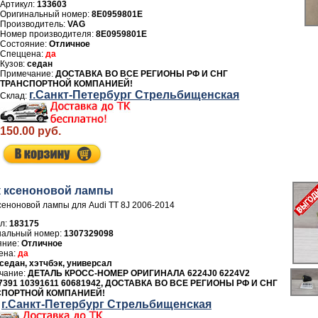
Артикул:
133603
8E0959801E
Производитель:
VAG
Номер производителя:
8E0959801E
Отличное
да
седан
ДОСТАВКА ВО ВСЕ РЕГИОНЫ РФ И СНГ
ТРАНСПОРТНОЙ КОМПАНИЕЙ!
г.Санкт-Петербург Стрельбищенская
150.00 руб.
 ксеноновой лампы
сеноновой лампы для Audi TT 8J 2006-2014
л:
183175
1307329098
Отличное
да
седан, хэтчбэк, универсал
ДЕТАЛЬ КРОСС-НОМЕР ОРИГИНАЛА 6224J0 6224V2
7391 10391611 60681942, ДОСТАВКА ВО ВСЕ РЕГИОНЫ РФ И СНГ
СПОРТНОЙ КОМПАНИЕЙ!
г.Санкт-Петербург Стрельбищенская