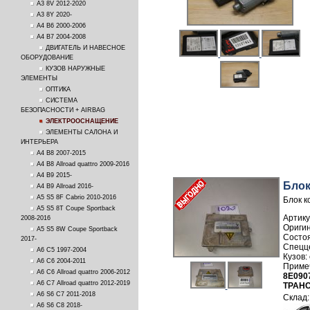
A3 8V 2012-2020
A3 8Y 2020-
A4 B6 2000-2006
A4 B7 2004-2008
ДВИГАТЕЛЬ И НАВЕСНОЕ
ОБОРУДОВАНИЕ
КУЗОВ НАРУЖНЫЕ
ЭЛЕМЕНТЫ
ОПТИКА
СИСТЕМА
БЕЗОПАСНОСТИ + AIRBAG
ЭЛЕКТРООСНАЩЕНИЕ
ЭЛЕМЕНТЫ САЛОНА И
ИНТЕРЬЕРА
A4 B8 2007-2015
A4 B8 Allroad quattro 2009-2016
A4 B9 2015-
Блок
A4 B9 Allroad 2016-
A5 S5 8F Cabrio 2010-2016
Блок к
A5 S5 8T Coupe Sportback
Артику
2008-2016
A5 S5 8W Coupe Sportback
2017-
A6 C5 1997-2004
A6 C6 2004-2011
A6 C6 Allroad quattro 2006-2012
8E090
A6 C7 Allroad quattro 2012-2019
ТРАН
A6 S6 C7 2011-2018
A6 S6 C8 2018-