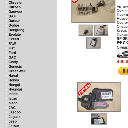
Chrysler
Артику
Citroen
Daewoo
Произ
DAF
Номер
Datsun
Dodge
Dongfeng
Evolute
GP GR
Exeed
РФ И 
FAW
Fiat
Ford
GAC
400.
Geely
Genesis
Great Wall
Haval
Honda
Hongqi
Hyundai
Infiniti
Isuzu
Iveco
JAC
Jaecoo
Jaguar
Jeep
Jetour