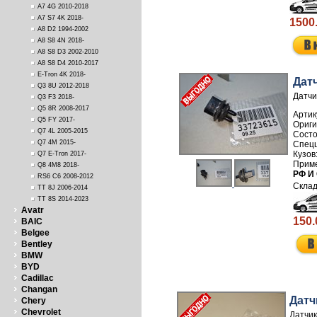
A7 4G 2010-2018
A7 S7 4K 2018-
1500
A8 D2 1994-2002
A8 S8 4N 2018-
A8 S8 D3 2002-2010
A8 S8 D4 2010-2017
E-Tron 4K 2018-
Дат
Q3 8U 2012-2018
Датчи
Q3 F3 2018-
Q5 8R 2008-2017
Артик
Q5 FY 2017-
Q7 4L 2005-2015
Q7 4M 2015-
Q7 E-Tron 2017-
Q8 4M8 2018-
РФ И
RS6 C6 2008-2012
TT 8J 2006-2014
TT 8S 2014-2023
Avatr
150.
BAIC
Belgee
Bentley
BMW
BYD
Cadillac
Changan
Датч
Chery
Chevrolet
Датчик