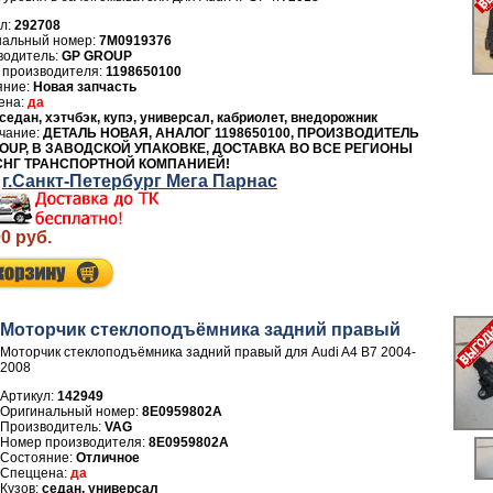
л:
292708
7M0919376
водитель:
GP GROUP
 производителя:
1198650100
Новая запчасть
да
седан, хэтчбэк, купэ, универсал, кабриолет, внедорожник
ДЕТАЛЬ НОВАЯ, АНАЛОГ 1198650100, ПРОИЗВОДИТЕЛЬ
OUP, В ЗАВОДСКОЙ УПАКОВКЕ, ДОСТАВКА ВО ВСЕ РЕГИОНЫ
СНГ ТРАНСПОРТНОЙ КОМПАНИЕЙ!
г.Санкт-Петербург Мега Парнас
00 руб.
Моторчик стеклоподъёмника задний правый
Моторчик стеклоподъёмника задний правый для Audi A4 B7 2004-
2008
Артикул:
142949
8E0959802A
Производитель:
VAG
Номер производителя:
8E0959802A
Отличное
да
седан, универсал