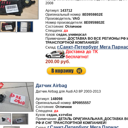
2008
Артикул:
143712
8E0959802E
Производитель:
VAG
Номер производителя:
8E0959802E
Отличное
да
седан, универсал
ДОСТАВКА ВО ВСЕ РЕГИОНЫ РФ 
ТРАНСПОРТНОЙ КОМПАНИЕЙ!
г.Санкт-Петербург Мега Парна
200.00 руб.
Датчик Airbag
Датчик Airbag для Audi A3 8P 2003-2013
Артикул:
148098
8P0955557
Отличное
да
седан, хэтчбэк
ДЕТАЛЬ ОРИГИНАЛЬНАЯ, ДОСТАВКА В
РФ И СНГ ТРАНСПОРТНОЙ КОМПАНИЕЙ!
г.Санкт-Петербург Мега Парнас