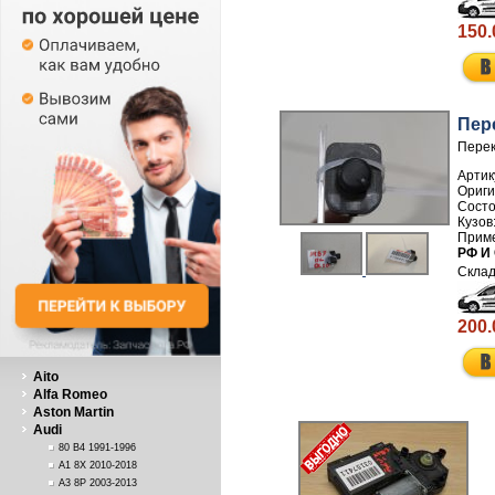
150.
Пер
Перек
Артик
РФ И
200.
Aito
Alfa Romeo
Aston Martin
Audi
80 B4 1991-1996
A1 8X 2010-2018
A3 8P 2003-2013