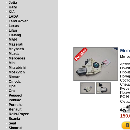
Jetta
Kaiyi
KIA
LADA
Land Rover
Lexus
Lifan
LiXiang
MAN
Maserati
Maybach
Мот
Mazda
Мотор
Mercedes
Mini
Артик
Mitsubishi
Прои
Moskvich
Номе
Nissan
Omoda
Opel
Ora
Peugeot
РФ И
Pontiac
Porsche
Renault
Rolls-Royce
150.
Scania
Seat
Sinotruk