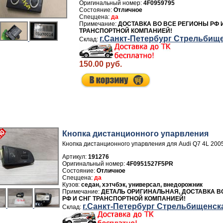
4F0959795
Отличное
да
ДОСТАВКА ВО ВСЕ РЕГИОНЫ РФ 
ТРАНСПОРТНОЙ КОМПАНИЕЙ!
г.Санкт-Петербург Стрельбищ
150.00 руб.
Кнопка дистанционного упарвления
Кнопка дистанционного упарвления для Audi Q7 4L 200
Артикул:
191276
4F0951527F5PR
Отличное
да
седан, хэтчбэк, универсал, внедорожник
ДЕТАЛЬ ОРИГИНАЛЬНАЯ, ДОСТАВКА В
РФ И СНГ ТРАНСПОРТНОЙ КОМПАНИЕЙ!
г.Санкт-Петербург Стрельбищенск