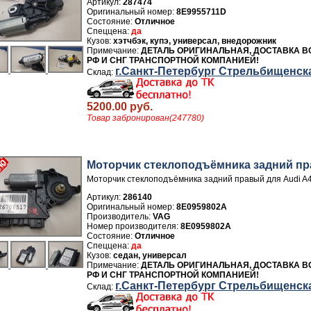
Артикул:
287474
8E9955711D
Отличное
да
хэтчбэк, купэ, универсал, внедорожник
ДЕТАЛЬ ОРИГИНАЛЬНАЯ, ДОСТАВКА В
РФ И СНГ ТРАНСПОРТНОЙ КОМПАНИЕЙ!
г.Санкт-Петербург Стрельбищенск
5200.00 руб.
Товар забронирован(247780)
Моторчик стеклоподъёмника задний п
Моторчик стеклоподъёмника задний правый для Audi A
Артикул:
286140
8E0959802A
Производитель:
VAG
Номер производителя:
8E0959802A
Отличное
да
седан, универсал
ДЕТАЛЬ ОРИГИНАЛЬНАЯ, ДОСТАВКА В
РФ И СНГ ТРАНСПОРТНОЙ КОМПАНИЕЙ!
г.Санкт-Петербург Стрельбищенск