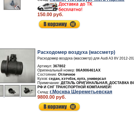
150.00 руб.
Расходомер воздуха (массметр)
Расходомер воздуха (массметр) для Audi A3 8V 2012-20
Артикул:
367802
06A906461AX
Отличное
седан, хэтчбэк, купэ, универсал
ДЕТАЛЬ ОРИГИНАЛЬНАЯ, ДОСТАВКА В
РФ И СНГ ТРАНСПОРТНОЙ КОМПАНИЕЙ!
г.Москва Шереметьевская
9800.00 руб.