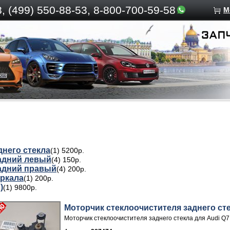
, (499)
550-88-53, 8-800-700-59-58
М
днего стекла
(1) 5200р.
адний левый
(4) 150р.
адний правый
(4) 200р.
еркала
(1) 200р.
)
(1) 9800р.
Моторчик стеклоочистителя заднего ст
Моторчик стеклоочистителя заднего стекла для Audi Q7