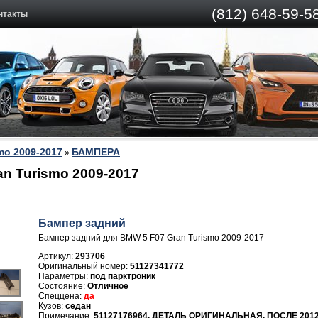
(812)
648-59-58
нтакты
mo 2009-2017
БАМПЕРА
»
n Turismo 2009-2017
Бампер задний
Бампер задний для BMW 5 F07 Gran Turismo 2009-2017
Артикул:
293706
51127341772
под парктроник
Отличное
да
седан
51127176964, ДЕТАЛЬ ОРИГИНАЛЬНАЯ, ПОСЛЕ 20