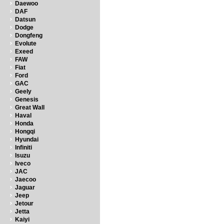
Daewoo
DAF
Datsun
Dodge
Dongfeng
Evolute
Exeed
FAW
Fiat
Ford
GAC
Geely
Genesis
Great Wall
Haval
Honda
Hongqi
Hyundai
Infiniti
Isuzu
Iveco
JAC
Jaecoo
Jaguar
Jeep
Jetour
Jetta
Kaiyi