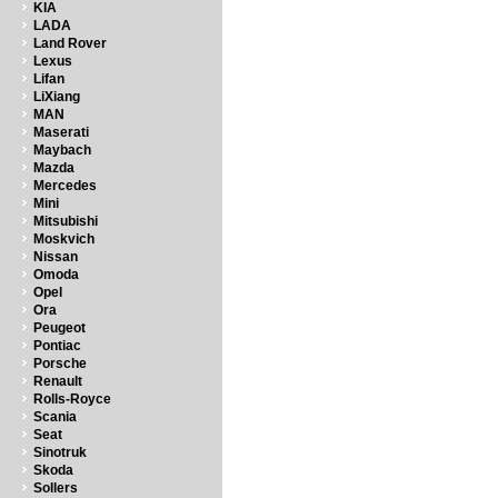
KIA
LADA
Land Rover
Lexus
Lifan
LiXiang
MAN
Maserati
Maybach
Mazda
Mercedes
Mini
Mitsubishi
Moskvich
Nissan
Omoda
Opel
Ora
Peugeot
Pontiac
Porsche
Renault
Rolls-Royce
Scania
Seat
Sinotruk
Skoda
Sollers