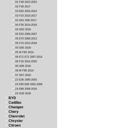
X1 F48 2015-2023
X2 F39 2017-
X3 E83 2003-2010
X3 F25 2010-2017
X3 G01 G08 2017-
X4 F26 2014-2018
X4 G02 2018-
X5 E53 2000-2007
X5 E70 2006-2013
X5 F15 2013-2018
X5 G05 2018-
X5 M F85 2014-
X6 E71 E72 2007-2014
X6 F16 2014-2020
X6 G06 2018-
X6 M F86 2014-
X7 G07 2018-
Z3 E36 1995-2003
Z4 E85 E86 2002-2008
Z4 E89 2009-2016
Z4 G29 2018-
BYD
Cadillac
Changan
Chery
Chevrolet
Chrysler
Citroen