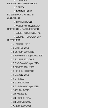
СИСТЕМА
БЕЗОПАСНОСТИ + AIRBAG
СТЕКЛА
ТОПЛИВНАЯ И
ВОЗДУШНАЯ СИСТЕМЫ
ДВИГАТЕЛЯ
ТРАНСМИССИЯ
ХОДОВАЯ, ПОДВЕСКА
ПЕРЕДНИХ И ЗАДНИХ КОЛЕС
ЭЛЕКТРООСНАЩЕНИЕ
ЭЛЕМЕНТЫ САЛОНА И
ИНТЕРЬЕРА
5 F10 2009-2017
5 G30 F90 2016-
6 E63 E64 2003-2010
6 F06 Grand Coupe 2011-2017
6 F12 F13 2011-2017
6 G32 Grand Coupe 2017-
7 E65 E66 2001-2008
7 F01 F02 2008-2015
7 G11 G12 2015-
7 G70 2022-
8 G14 G15 2018-
8 G16 Grand Coupe 2019-
i3 I01 2013-2023
M3 F80 2014-
M4 F82 F83 2014-
M4 G82 G83 2020-
X1 E84 2009-2015