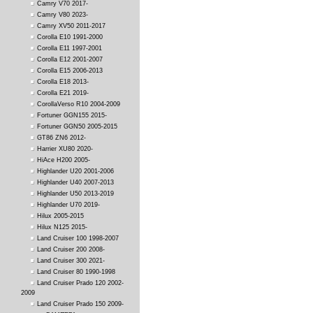
Camry V70 2017-
Camry V80 2023-
Camry XV50 2011-2017
Corolla E10 1991-2000
Corolla E11 1997-2001
Corolla E12 2001-2007
Corolla E15 2006-2013
Corolla E18 2013-
Corolla E21 2019-
CorollaVerso R10 2004-2009
Fortuner GGN155 2015-
Fortuner GGN50 2005-2015
GT86 ZN6 2012-
Harrier XU80 2020-
HiAce H200 2005-
Highlander U20 2001-2006
Highlander U40 2007-2013
Highlander U50 2013-2019
Highlander U70 2019-
Hilux 2005-2015
Hilux N125 2015-
Land Cruiser 100 1998-2007
Land Cruiser 200 2008-
Land Cruiser 300 2021-
Land Cruiser 80 1990-1998
Land Cruiser Prado 120 2002-
2009
Land Cruiser Prado 150 2009-