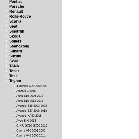
Pontiac
Porsche
Renault
Rolls-Royce
Scania
Seat
Sinotruk
Skoda
Sollers
SsangYong
Subaru
Suzuki
SWM
TANK
Tenet
Tesla
Toyota
4 Runner N28 2009-2021
Alphard 3 2015-
Auris E15 2006-2012
Auris E18 2012-2018
Avensis T25 2003-2008
Avensis T27 2008-2018
Avensis XA50 2018-
Aygo B40 2014-
C-HR GX10 GX50 2016-
Camry V30 2001-2006
Camry V40 2006-2011