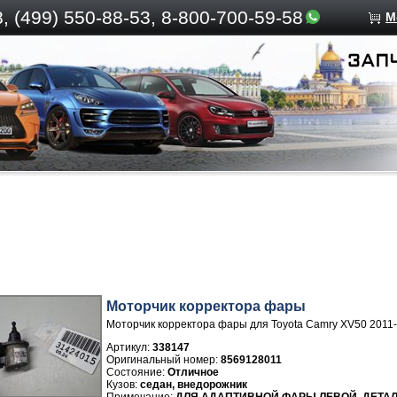
, (499)
550-88-53, 8-800-700-59-58
М
Моторчик корректора фары
Моторчик корректора фары для Toyota Camry XV50 2011
Артикул:
338147
8569128011
Отличное
седан, внедорожник