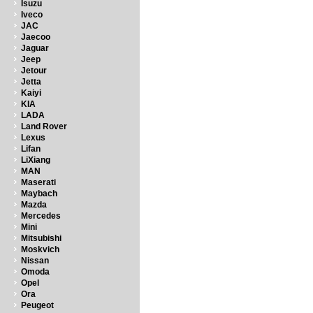
Isuzu
Iveco
JAC
Jaecoo
Jaguar
Jeep
Jetour
Jetta
Kaiyi
KIA
LADA
Land Rover
Lexus
Lifan
LiXiang
MAN
Maserati
Maybach
Mazda
Mercedes
Mini
Mitsubishi
Moskvich
Nissan
Omoda
Opel
Ora
Peugeot