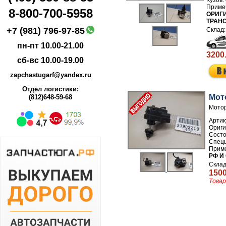
8-800-700-5958
ОРИГИ
ТРАН
+7 (981) 796-97-85
пн-пт 10.00-21.00
3200
сб-вс 10.00-19.00
zapchastugarf@yandex.ru
Отдел логистики:
Мот
(812)648-59-68
Мотор
Артик
РФ И
1500
Товар