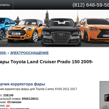
(812)
648-59-58
нтакты
009-
ЭЛЕКТРООСНАЩЕНИЕ
»
ры Toyota Land Cruiser Prado 150 2009-
рчик корректора фары
ик корректора фары для Toyota Camry XV50 2011-2017
л:
338149
8566128011
Отличное
да