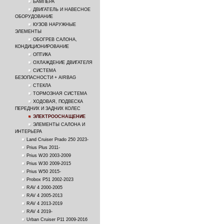
БАМПЕРА
ДВИГАТЕЛЬ И НАВЕСНОЕ
ОБОРУДОВАНИЕ
КУЗОВ НАРУЖНЫЕ
ЭЛЕМЕНТЫ
ОБОГРЕВ САЛОНА,
КОНДИЦИОНИРОВАНИЕ
ОПТИКА
ОХЛАЖДЕНИЕ ДВИГАТЕЛЯ
СИСТЕМА
БЕЗОПАСНОСТИ + AIRBAG
СТЕКЛА
ТОРМОЗНАЯ СИСТЕМА
ХОДОВАЯ, ПОДВЕСКА
ПЕРЕДНИХ И ЗАДНИХ КОЛЕС
ЭЛЕКТРООСНАЩЕНИЕ
ЭЛЕМЕНТЫ САЛОНА И
ИНТЕРЬЕРА
Land Cruiser Prado 250 2023-
Prius Plus 2011-
Prius W20 2003-2009
Prius W30 2009-2015
Prius W50 2015-
Probox P51 2002-2023
RAV 4 2000-2005
RAV 4 2005-2013
RAV 4 2013-2019
RAV 4 2019-
Urban Cruiser P11 2009-2016