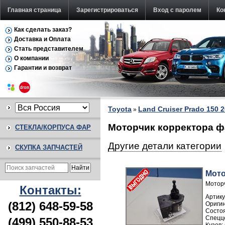
Главная страница
Зарегистрироваться
Вход с паролем
Ко
Как сделать заказ?
Доставка и Оплата
Стать представителем
О компании
Гарантии и возврат
Toyota
Land Cruiser Prado 150 2
»
Моторчик корректора фа
СТЕКЛА/КОРПУСА ФАР
Другие детали категории
СКУПКА ЗАПЧАСТЕЙ
Мото
Моторч
Контакты:
Артику
(812) 648-59-58
(499) 550-88-53