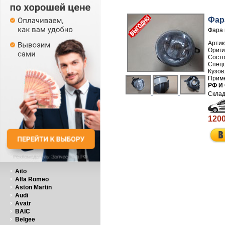
Фар
Фара 
Артик
РФ И
1200
Aito
Alfa Romeo
Aston Martin
Audi
Avatr
BAIC
Belgee