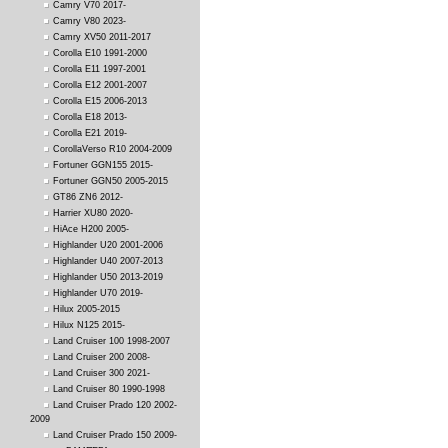
Camry V70 2017-
Camry V80 2023-
Camry XV50 2011-2017
Corolla E10 1991-2000
Corolla E11 1997-2001
Corolla E12 2001-2007
Corolla E15 2006-2013
Corolla E18 2013-
Corolla E21 2019-
CorollaVerso R10 2004-2009
Fortuner GGN155 2015-
Fortuner GGN50 2005-2015
GT86 ZN6 2012-
Harrier XU80 2020-
HiAce H200 2005-
Highlander U20 2001-2006
Highlander U40 2007-2013
Highlander U50 2013-2019
Highlander U70 2019-
Hilux 2005-2015
Hilux N125 2015-
Land Cruiser 100 1998-2007
Land Cruiser 200 2008-
Land Cruiser 300 2021-
Land Cruiser 80 1990-1998
Land Cruiser Prado 120 2002-
2009
Land Cruiser Prado 150 2009-