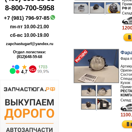
8-800-700-5958
РФ И
+7 (981) 796-97-85
пн-пт 10.00-21.00
1200
сб-вс 10.00-19.00
zapchastugarf@yandex.ru
Отдел логистики:
Фара
(812)648-59-68
Фара п
Артику
РЕСТА
КОМП
1100