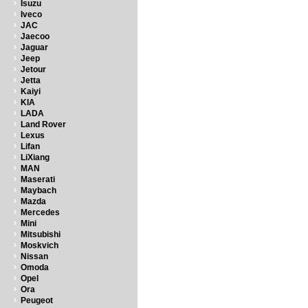
Isuzu
Iveco
JAC
Jaecoo
Jaguar
Jeep
Jetour
Jetta
Kaiyi
KIA
LADA
Land Rover
Lexus
Lifan
LiXiang
MAN
Maserati
Maybach
Mazda
Mercedes
Mini
Mitsubishi
Moskvich
Nissan
Omoda
Opel
Ora
Peugeot