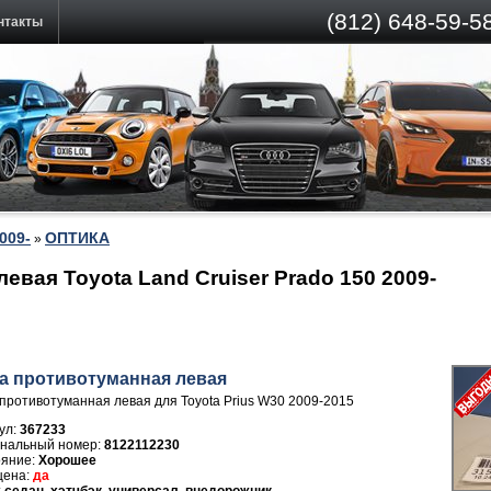
(812)
648-59-58
нтакты
009-
ОПТИКА
»
евая Toyota Land Cruiser Prado 150 2009-
а противотуманная левая
противотуманная левая для Toyota Prius W30 2009-2015
ул:
367233
8122112230
Хорошее
да