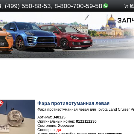
, (499)
550-88-53, 8-800-700-59-58
М
Фара противотуманная левая
Фара противотуманная левая для Toyota Land Cruiser P
Артикул:
340125
8122112230
Хорошее
да