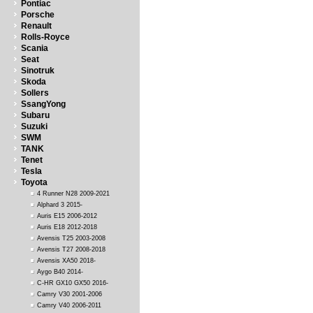
Pontiac
Porsche
Renault
Rolls-Royce
Scania
Seat
Sinotruk
Skoda
Sollers
SsangYong
Subaru
Suzuki
SWM
TANK
Tenet
Tesla
Toyota
4 Runner N28 2009-2021
Alphard 3 2015-
Auris E15 2006-2012
Auris E18 2012-2018
Avensis T25 2003-2008
Avensis T27 2008-2018
Avensis XA50 2018-
Aygo B40 2014-
C-HR GX10 GX50 2016-
Camry V30 2001-2006
Camry V40 2006-2011