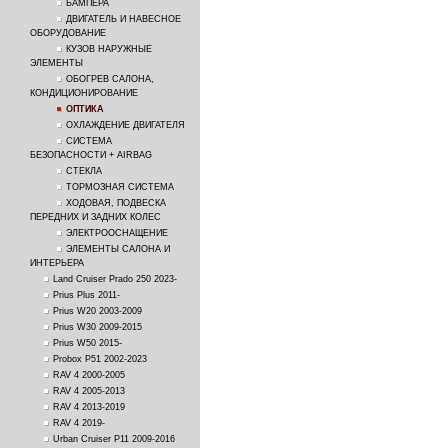
БАМПЕРА
ДВИГАТЕЛЬ И НАВЕСНОЕ
ОБОРУДОВАНИЕ
КУЗОВ НАРУЖНЫЕ
ЭЛЕМЕНТЫ
ОБОГРЕВ САЛОНА,
КОНДИЦИОНИРОВАНИЕ
ОПТИКА
ОХЛАЖДЕНИЕ ДВИГАТЕЛЯ
СИСТЕМА
БЕЗОПАСНОСТИ + AIRBAG
СТЕКЛА
ТОРМОЗНАЯ СИСТЕМА
ХОДОВАЯ, ПОДВЕСКА
ПЕРЕДНИХ И ЗАДНИХ КОЛЕС
ЭЛЕКТРООСНАЩЕНИЕ
ЭЛЕМЕНТЫ САЛОНА И
ИНТЕРЬЕРА
Land Cruiser Prado 250 2023-
Prius Plus 2011-
Prius W20 2003-2009
Prius W30 2009-2015
Prius W50 2015-
Probox P51 2002-2023
RAV 4 2000-2005
RAV 4 2005-2013
RAV 4 2013-2019
RAV 4 2019-
Urban Cruiser P11 2009-2016