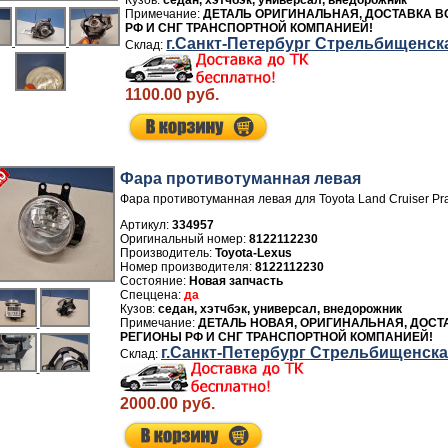
седан, хэтчбэк, универсал, внедорожник
ДЕТАЛЬ ОРИГИНАЛЬНАЯ, ДОСТАВКА В
РФ И СНГ ТРАНСПОРТНОЙ КОМПАНИЕЙ!
г.Санкт-Петербург Стрельбищенск
1100.00 руб.
Фара противотуманная левая
Фара противотуманная левая для Toyota Land Cruiser Pr
Артикул:
334957
8122112230
Производитель:
Toyota-Lexus
Номер производителя:
8122112230
Новая запчасть
да
седан, хэтчбэк, универсал, внедорожник
ДЕТАЛЬ НОВАЯ, ОРИГИНАЛЬНАЯ, ДОСТ
РЕГИОНЫ РФ И СНГ ТРАНСПОРТНОЙ КОМПАНИЕЙ!
г.Санкт-Петербург Стрельбищенск
2000.00 руб.